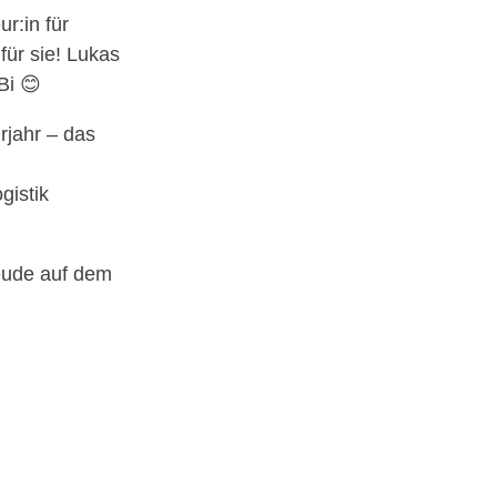
r:in für
für sie! Lukas
Bi 😊
rjahr – das
gistik
reude auf dem