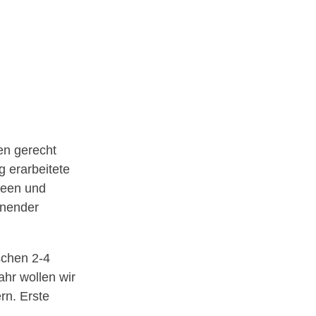
en gerecht
g erarbeitete
deen und
nnender
schen 2-4
hr wollen wir
rn. Erste