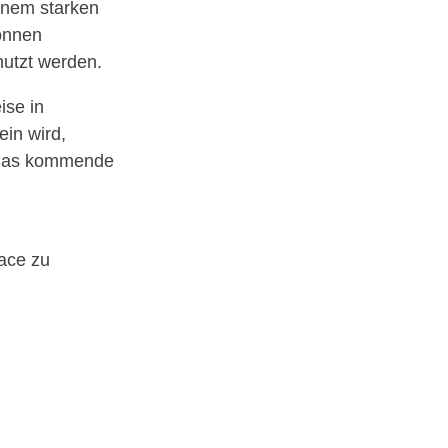
inem starken
können
utzt werden.
ise in
in wird,
f das kommende
Face zu